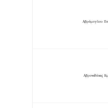
Αβράμογλου Π
Αβρονιδάκις Ε