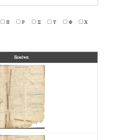
Π
Ρ
Σ
Τ
Φ
Χ
Εικόνα