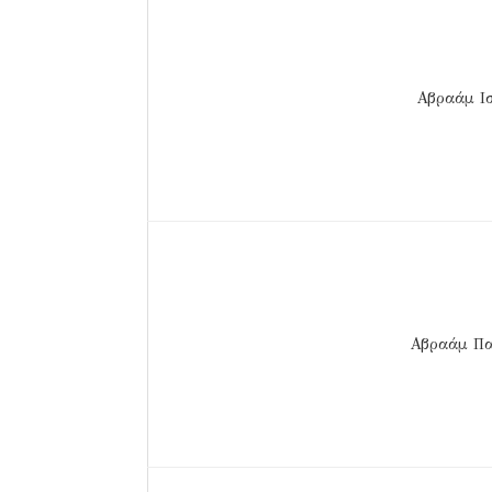
Αβραάμ Ι
Αβραάμ Π