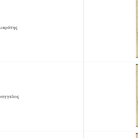
ωκράτης
υαγγελος