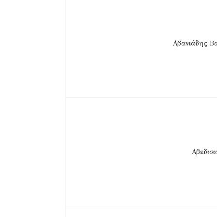
Αβανιάδης Βα
Αβεδισι