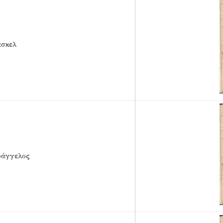
άσκελ
υάγγελος