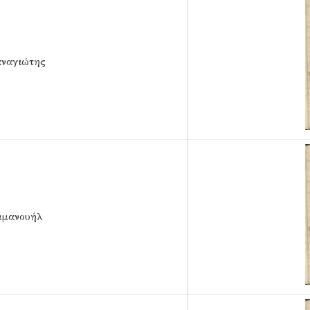
αναγιώτης
μμανουήλ