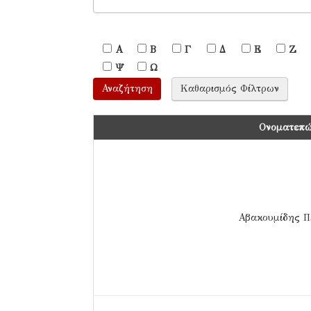
Α
Β
Γ
Δ
Ε
Ζ
Ψ
Ω
Ονοματεπ
Αβακουμίδης Π