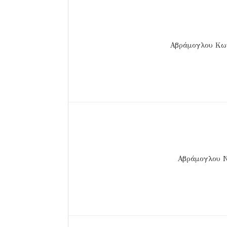
Αβράμογλου Κων
Αβράμογλου Ν