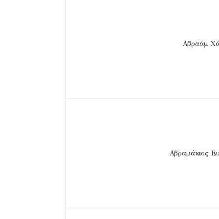
Αβραάμ Χ
Αβραμάκιος Ε