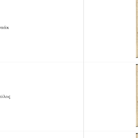
σαάκ
αύλος