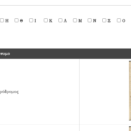
Η
Θ
Ι
Κ
Λ
Μ
Ν
Ξ
Ο
ώνυμο
ρόδρομος