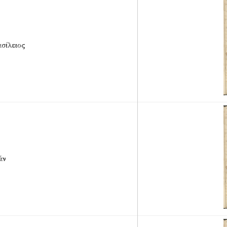
σίλειος
άν