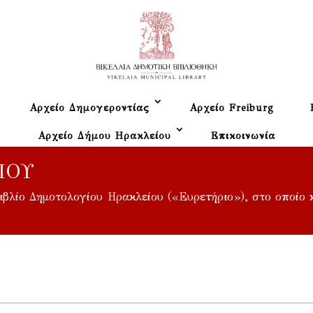
Αρχείο Δημογεροντίας
Αρχείο Freiburg
Αρχείο Δήμου Ηρακλείου
Επικοινωνία
ΊΟΥ
βιβλίο Δημοτολογίου Ηρακλείου («Ευρετήριο»), στο οποίο