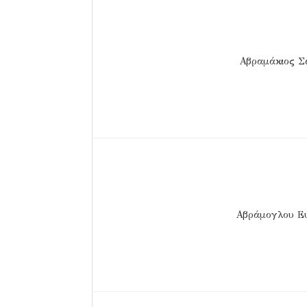
Αβραμάκιος Σ
Αβράμογλου Ε