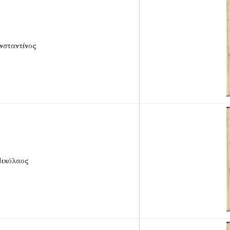
σταντίνος
ικόλαος