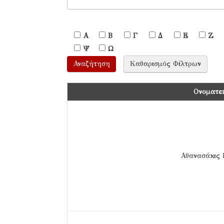
Α
Β
Γ
Δ
Ε
Ζ
Ψ
Ω
Ονοματε
Αθανασάκις