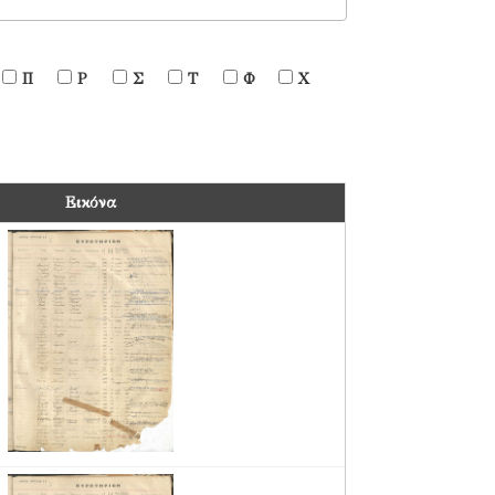
Π
Ρ
Σ
Τ
Φ
Χ
Εικόνα