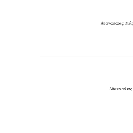
Αθανασάκις Μάρ
Αθανασάκις