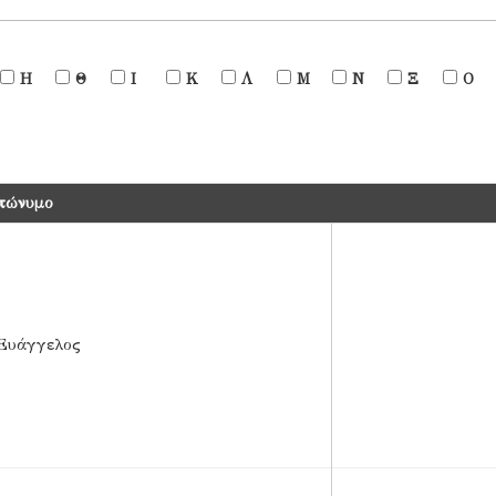
Η
Θ
Ι
Κ
Λ
Μ
Ν
Ξ
Ο
πώνυμο
 Ευάγγελος