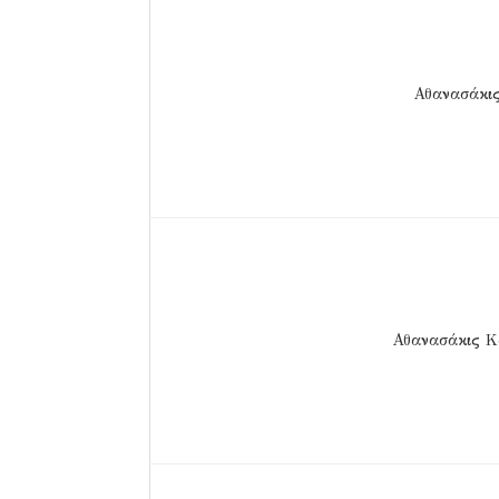
Αθανασάκι
Αθανασάκις Κ