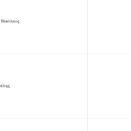
 Νικόλαος
σέλης