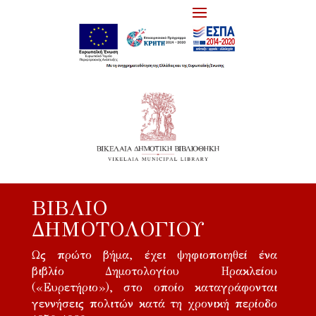
ΒΙΒΛΊΟ
ΔΗΜΟΤΟΛΟΓΊΟΥ
Ως πρώτο βήμα, έχει ψηφιοποιηθεί ένα
βιβλίο Δημοτολογίου Ηρακλείου
(«Ευρετήριο»), στο οποίο καταγράφονται
γεννήσεις πολιτών κατά τη χρονική περίοδο