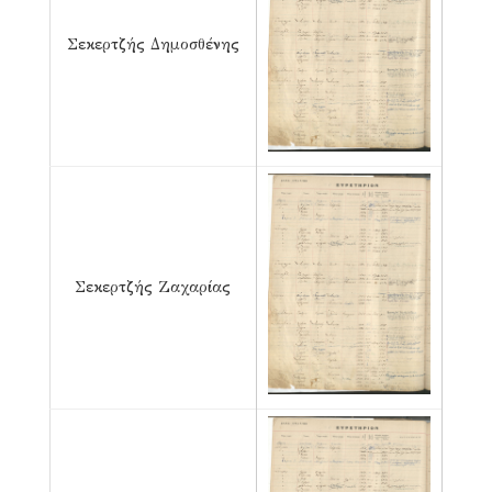
Σεκερτζής Δημοσθένης
Σεκερτζής Ζαχαρίας