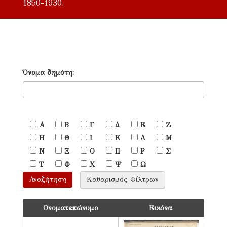
1850-1930.
Όνομα δημότη:
Α
Β
Γ
Δ
Ε
Ζ
Η
Θ
Ι
Κ
Λ
Μ
Ν
Ξ
Ο
Π
Ρ
Σ
Τ
Φ
Χ
Ψ
Ω
Ονοματεπώνυμο
Εικόνα