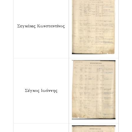
Σεγκάκις Κωνσταντίνος
Σέγκος Ιωάννης