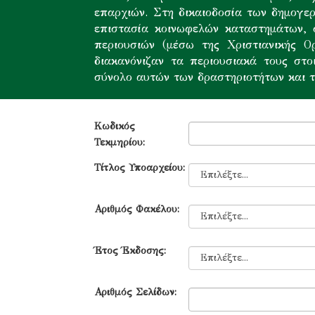
επαρχιών. Στη δικαιοδοσία των δημογερ
επιστασία κοινωφελών καταστημάτων, σ
περιουσιών (μέσω της Χριστιανικής Ο
διακανόνιζαν τα περιουσιακά τους στο
σύνολο αυτών των δραστηριοτήτων και τ
Κωδικός
Τεκμηρίου:
Τίτλος Υποαρχείου:
Αριθμός Φακέλου:
Έτος Έκδοσης:
Αριθμός Σελίδων: