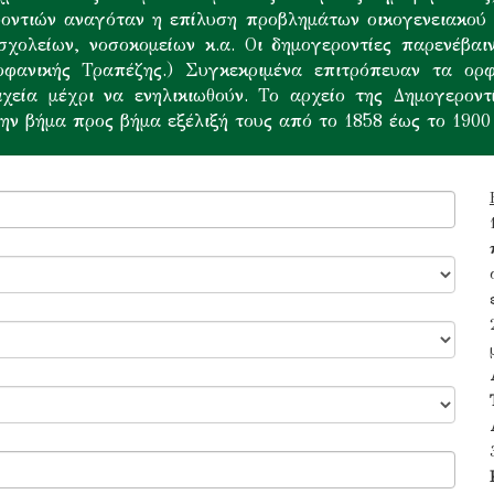
οντιών αναγόταν η επίλυση προβλημάτων οικογενειακού κ
χολείων, νοσοκομείων κ.α. Οι δημογεροντίες παρενέβαι
ρφανικής Τραπέζης.) Συγκεκριμένα επιτρόπευαν τα ορ
ιχεία μέχρι να ενηλικιωθούν. Το αρχείο της Δημογεροντ
ην βήμα προς βήμα εξέλιξή τους από το 1858 έως το 1900 