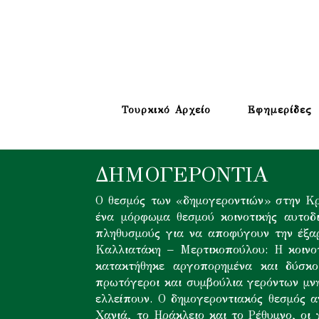
Τουρκικό Αρχείο
Εφημερίδες
ΔΗΜΟΓΕΡΟΝΤΊΑ
Ο θεσμός των «δημογεροντιών» στην Κρή
ένα μόρφωμα θεσμού κοινοτικής αυτοδ
πληθυσμούς για να αποφύγουν την έξα
Καλλιατάκη – Μερτικοπούλου: Η κοινο
κατακτήθηκε αργοπορημένα και δύσκολ
πρωτόγεροι και συμβούλια γερόντων μν
ελλείπουν. Ο δημογεροντιακός θεσμός 
Χανιά, το Ηράκλειο και το Ρέθυμνο, οι