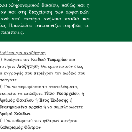
αι κληρονομικού δικαίου, καθώς και η
ναν και στη διαχείριση των ορφανικών
φανά από πατέρα ανήλικα παιδιά και
ίας Ηρακλείου απεικονίζει ακριβώς το
περίπου.ς.
Βοήθεια για αναζήτηση
1) Εισάγετε τον
Κωδικό Τεκμηρίου
και
πατήστε
Αναζήτηση
. Θα εμφανιστούν όλες
οι εγγραφές που περιέχουν τον κωδικό που
εισάγατε.
2) Για να περιορίσετε τα αποτελέσματα,
μπορείτε να επιλέξετε
Τίτλο Υποαρχείου
, ή
Αριθμός Φακέλου
ή
Έτος Έκδοσης
ή
Τεκμηριωμένα αρχεία
ή να συμπληρώσετε
Αριθμό Σελίδων
.
3) Για καθαρισμό των φίλτρων πατήστε
Καθαρισμός Φίλτρων