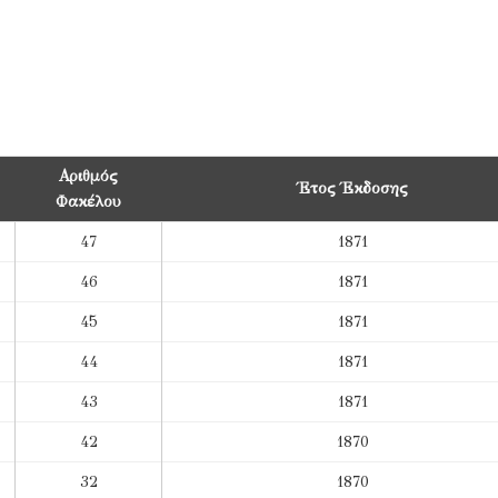
Αριθμός
Έτος Έκδοσης
Φακέλου
47
1871
46
1871
45
1871
44
1871
43
1871
42
1870
32
1870