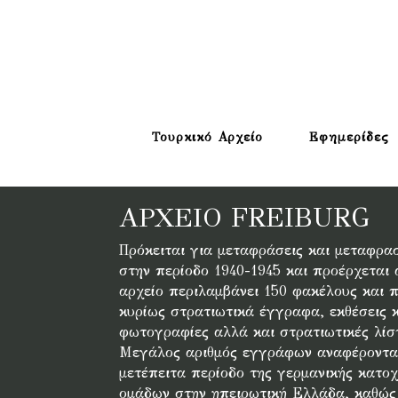
Τουρκικό Αρχείο
Εφημερίδες
ΑΡΧΕΊΟ FREIBURG
Πρόκειται για μεταφράσεις και μεταφρα
στην περίοδο 1940-1945 και προέρχεται
αρχείο περιλαμβάνει 150 φακέλους και 
κυρίως στρατιωτικά έγγραφα, εκθέσεις 
φωτογραφίες αλλά και στρατιωτικές λίστ
Μεγάλος αριθμός εγγράφων αναφέρονται 
μετέπειτα περίοδο της γερμανικής κατοχ
ομάδων στην ηπειρωτική Ελλάδα, καθώς 