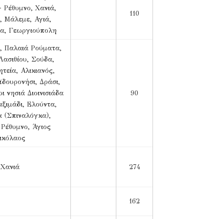
 Ρέθυμνο, Χανιά,
110
, Μάλεμε, Αγιά,
α, Γεωργιούπολη
ι, Παλαιά Ρούματα,
Λασιθίου, Σούδα,
τεία, Αλικιανός,
ϊδουρονήσι, Δράσι,
ι νησιά Διοινισιάδα
90
αξιμάδι, Ελούντα,
 (Σπιναλόγκα),
 Ρέθυμνο, Άγιος
ικόλαος
Χανιά
274
162