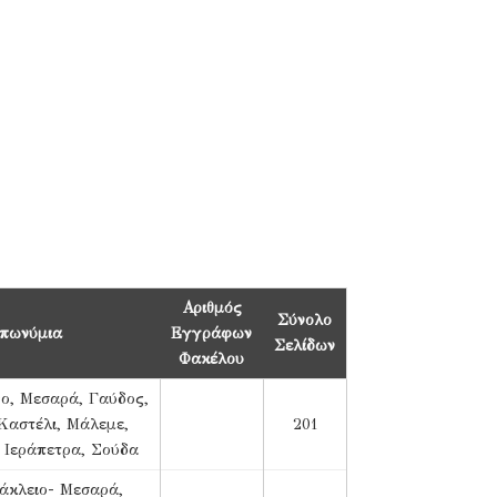
Αριθμός
Σύνολο
πωνύμια
Εγγράφων
Σελίδων
Φακέλου
νο, Μεσαρά, Γαύδος,
Καστέλι, Μάλεμε,
201
 Ιεράπετρα, Σούδα
ράκλειο- Μεσαρά,