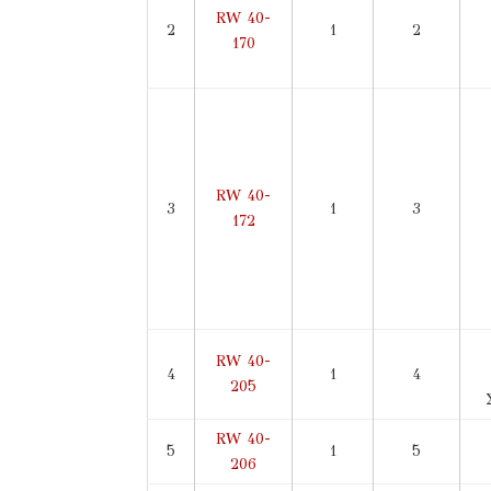
RW 40-
2
1
2
170
RW 40-
3
1
3
172
RW 40-
4
1
4
205
RW 40-
5
1
5
206