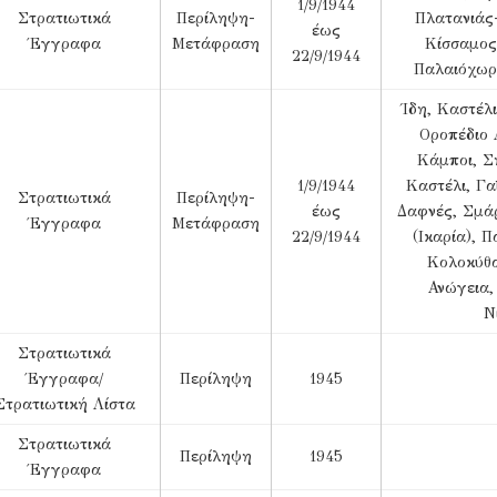
1/9/1944
Στρατιωτικά
Περίληψη-
Πλατανιάς-
έως
Έγγραφα
Μετάφραση
Κίσσαμος
22/9/1944
Παλαιόχωρ
Ίδη, Καστέλ
Οροπέδιο 
Κάμποι, Ση
1/9/1944
Καστέλι, Γα
Στρατιωτικά
Περίληψη-
έως
Δαφνές, Σμάρ
Έγγραφα
Μετάφραση
22/9/1944
(Ικαρία), Π
Κολοκύθα
Ανώγεια,
Ν
Στρατιωτικά
Έγγραφα/
Περίληψη
1945
Στρατιωτική Λίστα
Στρατιωτικά
Περίληψη
1945
Έγγραφα