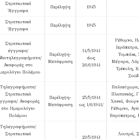
Στρατιωτικά
Περίληψη
1945
Έγγραφα
Στρατιωτικά
Περίληψη
1945
Έγγραφα
Ρέθυμνο, Η
Στρατιωτικά
Ιεράπετρα,
έγγραφα/
14/5/1941
Περίληψη-
Τυμπάκι, 
διοτηλεγραφήματα/
έως
Μετάφραση
Μέγαρα, Λάρ
Αναφορές στο
26/6/1941
Τρίπολη, Κ
μερολόγιο Πολέμου
Σούδ
Τηλεγραφήματα/
Παλαιόχωρα,
Στρατιωτικά
Πλατανιάς, Γ
Περίληψη-
25/5/1941
γγραφα/ Αναφορές
Χανιά, Φουρν
Μετάφραση
ως 1/6/1941/
στο Ημερολόγιο
Ρέθυμνο, Αγί
Πολέμου
Βαρύπετρος, 
Τηλεγραφήματα/
Στρατιωτικά
Λουτρά, Σ
29/5/1941