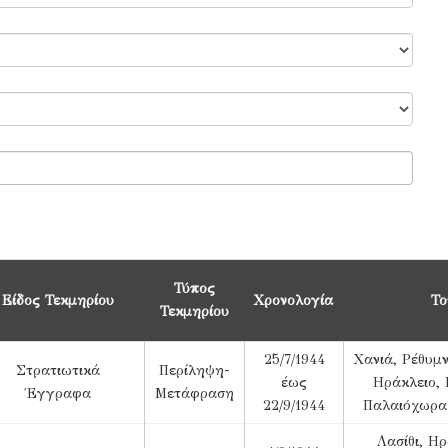
Τύπος
Είδος Τεκμηρίου
Χρονολογία
Το
Τεκμηρίου
25/7/1944
Χανιά, Ρέθυμ
Στρατιωτικά
Περίληψη-
έως
Ηράκλειο, 
Έγγραφα
Μετάφραση
22/9/1944
Παλαιόχωρα
Λασίθι, Η