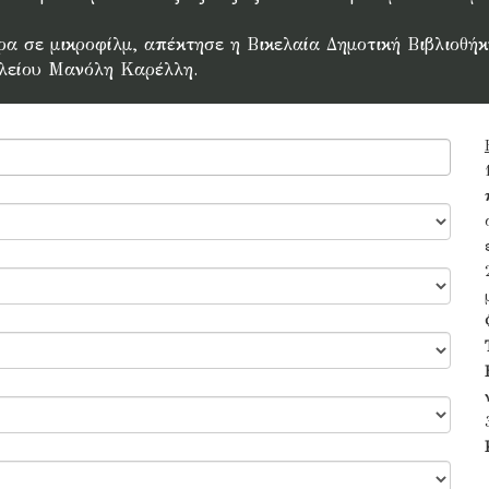
 σε μικροφίλμ, απέκτησε η Βικελαία Δημοτική Βιβλιοθήκη
λείου Μανόλη Καρέλλη.