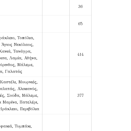
36
65
ράκλειο, Τοπόλια,
 Άγιος Νικόλαος,
Χανιά, Τανάγρα,
414
ισα, Λαμία, Αθήνα,
όρινθος, Μάλεμε,
α, Γαλατάς
Καστέλι, Μουρνιές,
αλατάς, Αλικιανός,
ές, Σούδα, Μάλεμε,
377
α Μαρίνα, Πατελέρι,
Ηράκλειο, Περιβόλια
φακιά, Τυμπάκι,