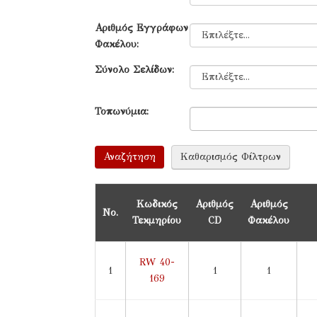
Αριθμός Εγγράφων
Φακέλου:
Σύνολο Σελίδων:
Τοπωνύμια:
Κωδικός
Αριθμός
Αριθμός
Νο.
Τεκμηρίου
CD
Φακέλου
RW 40-
1
1
1
169