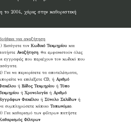
 το 2004, χάρις στην καθοριστική
Βοήθεια για αναζήτηση
1) Εισάγετε τον
Κωδικό Τεκμηρίου
και
πατήστε
Αναζήτηση
. Θα εμφανιστούν όλες
οι εγγραφές που περιέχουν τον κωδικό που
εισάγατε.
2) Για να περιορίσετε τα αποτελέσματα,
μπορείτε να επιλέξετε
CD
, ή
Αριθμό
Φακέλου
ή
Είδος Τεκμηρίου
ή
Τύπο
Τεκμηρίου
ή
Χρονολογία
ή
Αριθμό
Εγγράφων Φακέλου
ή
Σύνολο Σελίδων
ή
να συμπληρώσετε κάποιο
Τοπωνύμιo
.
3) Για καθαρισμό των φίλτρων πατήστε
Καθαρισμός Φίλτρων