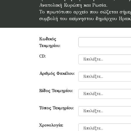
Ανατολική Ευρώπη και Ρωσία.
Το πρωτότυπο αρχείο που σώζεται σήμερα
συμβολή του αείμνηστου δημάρχου Ηρακ
Κωδικός
Τεκμηρίου:
CD:
Αριθμός Φακέλου:
Είδος Τεκμηρίου:
Τύπος Τεκμηρίου:
Χρονολογία: