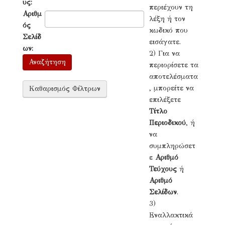
υς:
περιέχουν τη
Αριθμ
λέξη ή τον
ός
κωδικό που
Σελίδ
εισάγατε.
ων:
2) Για να
περιορίσετε τα
αποτελέσματα
, μπορείτε να
επιλέξετε
Τίτλο
Περιοδικού
, ή
να
συμπληρώσετ
ε
Αριθμό
Τεύχους
ή
Αριθμό
Σελίδων
.
3)
Εναλλακτικά