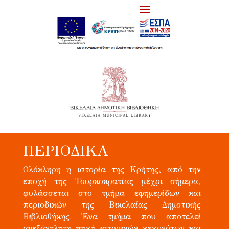
ΠΕΡΙΟΔΙΚΑ
Ολόκληρη η ιστορία της Κρήτης, από την
εποχή της Τουρκοκρατίας μέχρι σήμερα,
φυλάσσεται στο τμήμα εφημερίδων και
περιοδικών της Βικελαίας Δημοτικής
Βιβλιοθήκης. Ένα τμήμα που αποτελεί
ανεξάντλητη πηγή ιστορικών γεγονότων και