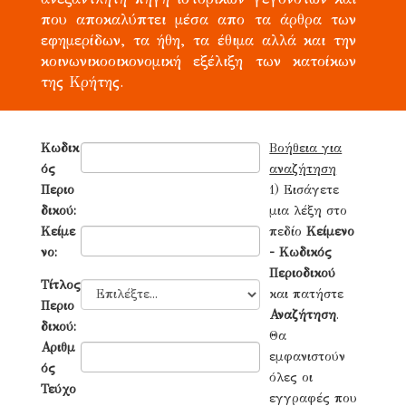
που αποκαλύπτει μέσα απο τα άρθρα των
εφημερίδων, τα ήθη, τα έθιμα αλλά και την
κοινωνικοοικονομική εξέλιξη των κατοίκων
της Κρήτης.
Κωδικ
Βοήθεια για
ός
αναζήτηση
Περιο
1) Εισάγετε
δικού:
μια λέξη στο
Κείμε
πεδίο
Κείμενο
νο:
- Κωδικός
Περιοδικού
Τίτλος
και πατήστε
Περιο
Αναζήτηση
.
δικού:
Θα
Αριθμ
εμφανιστούν
ός
όλες οι
Τεύχο
εγγραφές που