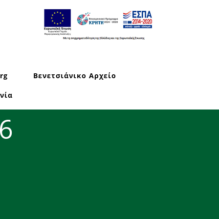
rg
Βενετσιάνικο Αρχείο
νία
6