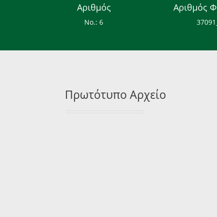
Αριθμός
Αριθμός Φ
Νο.: 6
37091
Πρωτότυπο Αρχείο