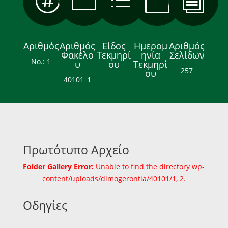

m
d

i
Αριθμός
Αριθμός
Είδος
Ημερομ
Αριθμός
Φακέλο
Τεκμηρί
ηνία
Σελίδων
Νο.: 1
υ
ου
Τεκμηρί
257
ου
40101_1
Πρωτότυπο Αρχείο
Folder Gallery Error:
Unable to find the directory wp-
content/uploads/dimogerontia/40101/1, 2.
Οδηγίες