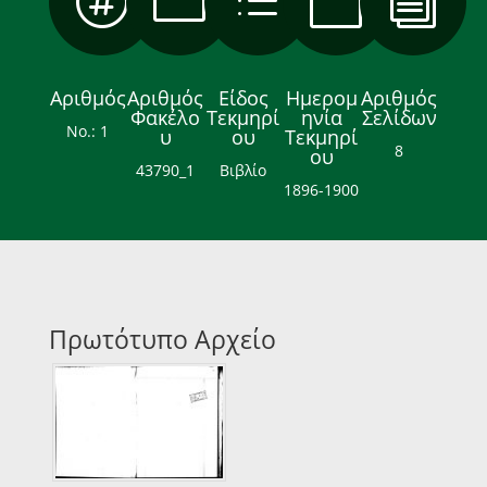

m
d

i
Αριθμός
Αριθμός
Είδος
Ημερομ
Αριθμός
Φακέλο
Τεκμηρί
ηνία
Σελίδων
Νο.: 1
υ
ου
Τεκμηρί
8
ου
43790_1
Βιβλίο
1896-1900
Πρωτότυπο Αρχείο