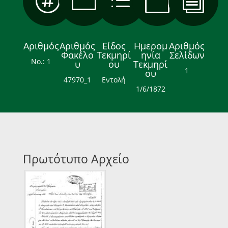

m
d

i
Αριθμός
Αριθμός
Είδος
Ημερομ
Αριθμός
Φακέλο
Τεκμηρί
ηνία
Σελίδων
Νο.: 1
υ
ου
Τεκμηρί
1
ου
47970_1
Εντολή
1/6/1872
Πρωτότυπο Αρχείο