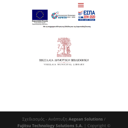
Σχεδιασμός - Ανάπτυξη
Aegean Solutions
/
Fujitsu Technology Solutions S.A.
| Copyright ©