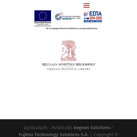
Σχεδιασμός - Ανάπτυξη
Aegean Solutions
/
Fujitsu Technology Solutions S.A.
| Copyright ©