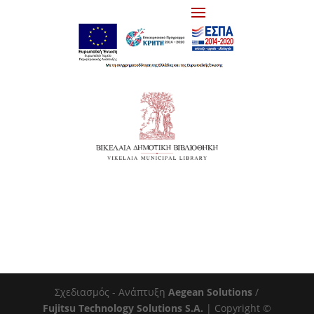
Σχεδιασμός - Ανάπτυξη
Aegean Solutions
/
Fujitsu Technology Solutions S.A.
| Copyright ©