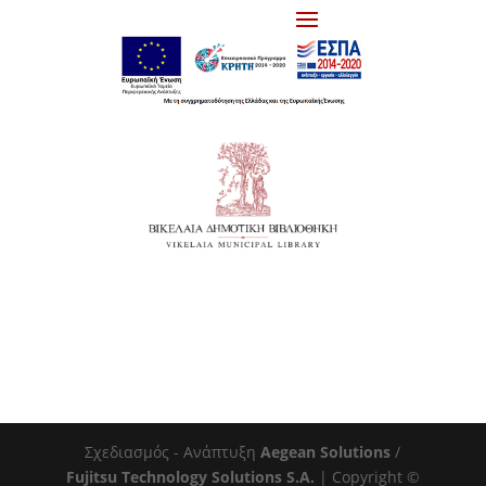
Σχεδιασμός - Ανάπτυξη
Aegean Solutions
/
Fujitsu Technology Solutions S.A.
| Copyright ©