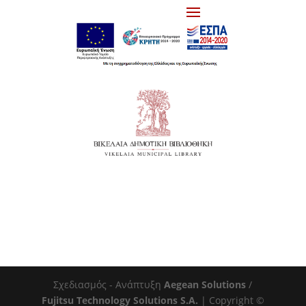
Σχεδιασμός - Ανάπτυξη
Aegean Solutions
/
Fujitsu Technology Solutions S.A.
| Copyright ©