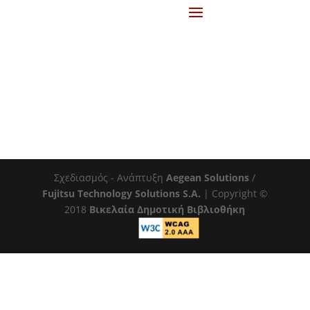
Σχεδιασμός - Ανάπτυξη
Aegean Solutions
/
Fujitsu Technology Solutions S.A.
| Copyright ©
2018
Βικελαία Δημοτική Βιβλιοθήκη