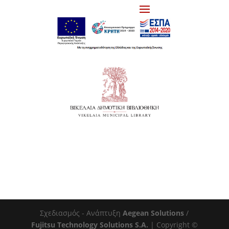
Σχεδιασμός - Ανάπτυξη
Aegean Solutions
/
Fujitsu Technology Solutions S.A.
| Copyright ©