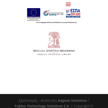
Σχεδιασμός - Ανάπτυξη
Aegean Solutions
/
Fujitsu Technology Solutions S.A.
| Copyright ©