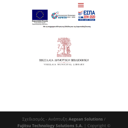
Σχεδιασμός - Ανάπτυξη
Aegean Solutions
/
Fujitsu Technology Solutions S.A.
| Copyright ©