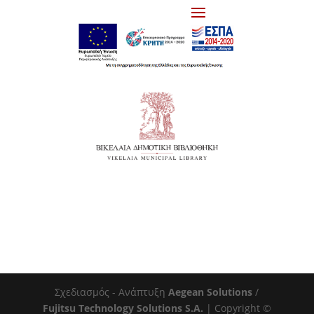
Σχεδιασμός - Ανάπτυξη
Aegean Solutions
/
Fujitsu Technology Solutions S.A.
| Copyright ©