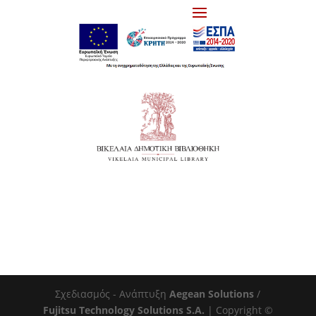
Σχεδιασμός - Ανάπτυξη
Aegean Solutions
/
Fujitsu Technology Solutions S.A.
| Copyright ©