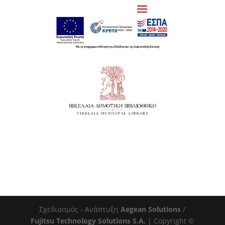
Σχεδιασμός - Ανάπτυξη
Aegean Solutions
/
Fujitsu Technology Solutions S.A.
| Copyright ©