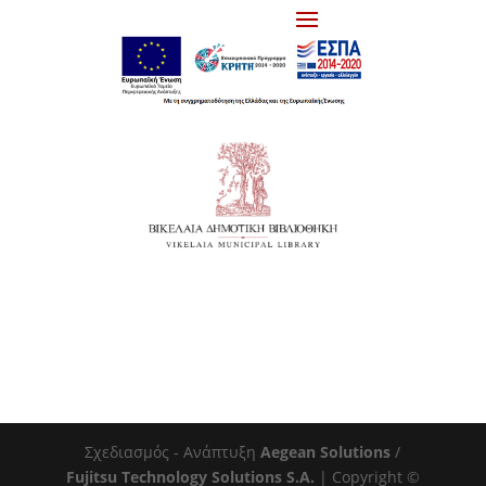
Σχεδιασμός - Ανάπτυξη
Aegean Solutions
/
Fujitsu Technology Solutions S.A.
| Copyright ©