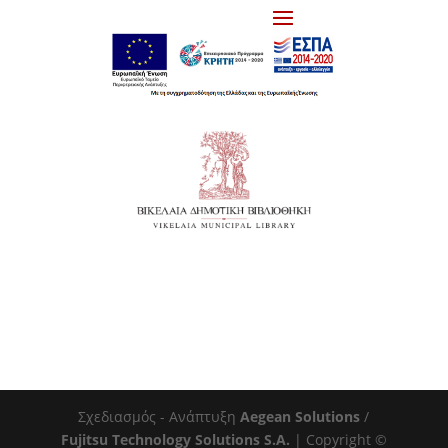
Σχεδιασμός - Ανάπτυξη
Aegean Solutions
/
Fujitsu Technology Solutions S.A.
| Copyright ©