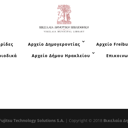
ρίδες
Αρχείο Δημογεροντίας
Αρχείο Freibu
ριοδικά
Αρχείο Δήμου Ηρακλείου
Επικοινω
Fujitsu Technology Solutions S.A.
| Copyright © 2018
Βικελαία Δ