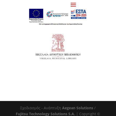
Σχεδιασμός - Ανάπτυξη
Aegean Solutions
/
Fujitsu Technology Solutions S.A.
| Copyright ©