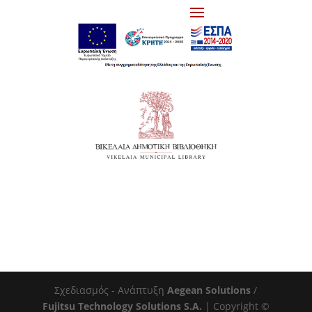
Σχεδιασμός - Ανάπτυξη
Aegean Solutions
/
Fujitsu Technology Solutions S.A.
| Copyright ©