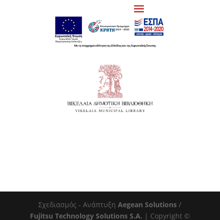
Σχεδιασμός - Ανάπτυξη
Aegean Solutions
/
Fujitsu Technology Solutions S.A.
| Copyright ©