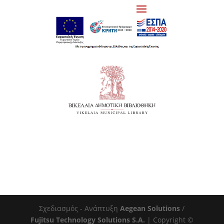
Σχεδιασμός - Ανάπτυξη
Aegean Solutions
/
Fujitsu Technology Solutions S.A.
| Copyright ©