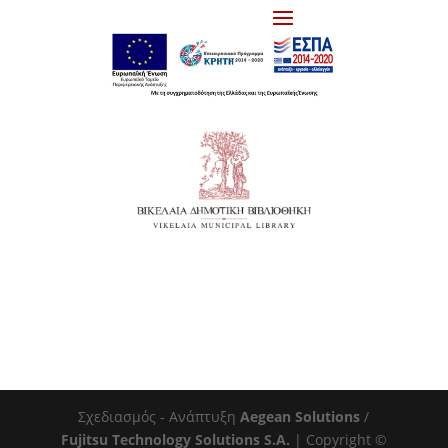
Σχεδιασμός - Ανάπτυξη
Aegean Solutions
/
Fujitsu Technology Solutions S.A.
| Copyright ©