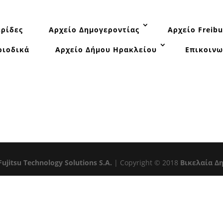
ρίδες
Αρχείο Δημογεροντίας
Αρχείο Freibu
ριοδικά
Αρχείο Δήμου Ηρακλείου
Επικοινω
Fujitsu Technology Solutions S.A.
| Copyright © 2018
Βικελαία Δ