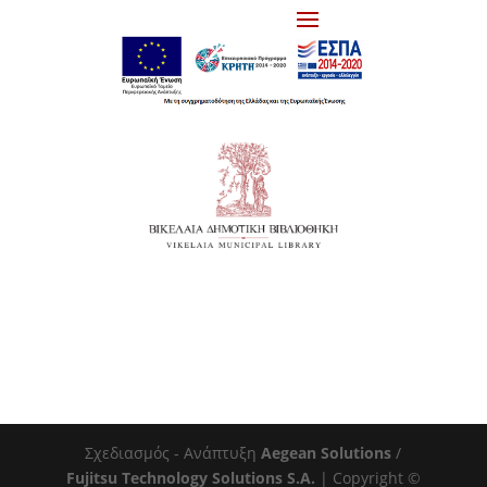
Σχεδιασμός - Ανάπτυξη
Aegean Solutions
/
Fujitsu Technology Solutions S.A.
| Copyright ©