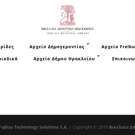
ρίδες
Αρχείο Δημογεροντίας
Αρχείο Freibu
ριοδικά
Αρχείο Δήμου Ηρακλείου
Επικοινω
Fujitsu Technology Solutions S.A.
| Copyright © 2018
Βικελαία Δ