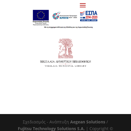
Σχεδιασμός - Ανάπτυξη
Aegean Solutions
/
Fujitsu Technology Solutions S.A.
| Copyright ©