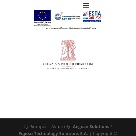
Σχεδιασμός - Ανάπτυξη
Aegean Solutions
/
Fujitsu Technology Solutions S.A.
| Copyright ©