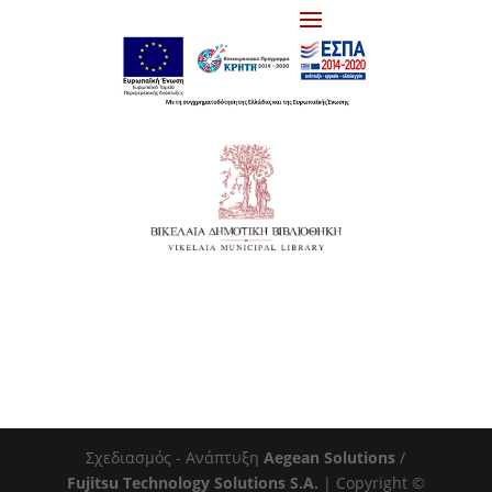
Σχεδιασμός - Ανάπτυξη
Aegean Solutions
/
Fujitsu Technology Solutions S.A.
| Copyright ©