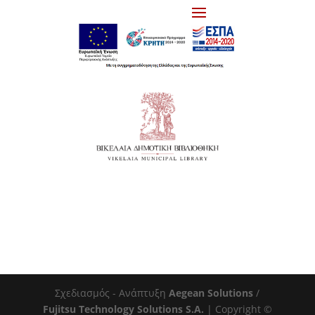
Σχεδιασμός - Ανάπτυξη
Aegean Solutions
/
Fujitsu Technology Solutions S.A.
| Copyright ©