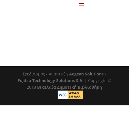
Σχεδιασμός - Ανάπτυξη
Aegean Solutions
/
Fujitsu Technology Solutions S.A.
| Copyright ©
2018
Βικελαία Δημοτική Βιβλιοθήκη