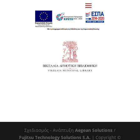
Σχεδιασμός - Ανάπτυξη
Aegean Solutions
/
Fujitsu Technology Solutions S.A.
| Copyright ©