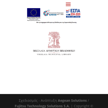
Σχεδιασμός - Ανάπτυξη
Aegean Solutions
/
Fujitsu Technology Solutions S.A.
| Copyright ©