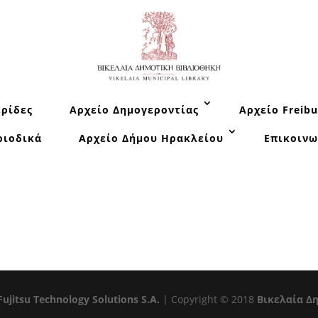
ρίδες
Αρχείο Δημογεροντίας
Αρχείο Freibu
ριοδικά
Αρχείο Δήμου Ηρακλείου
Επικοινω
Fujitsu Technology Solutions S.A.
| Copyright © 2018
Βικελαία Δ