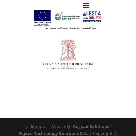
Σχεδιασμός - Ανάπτυξη
Aegean Solutions
/
Fujitsu Technology Solutions S.A.
| Copyright ©