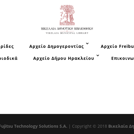
ρίδες
Αρχείο Δημογεροντίας
Αρχείο Freibu
ριοδικά
Αρχείο Δήμου Ηρακλείου
Επικοινω
Fujitsu Technology Solutions S.A.
| Copyright © 2018
Βικελαία Δ