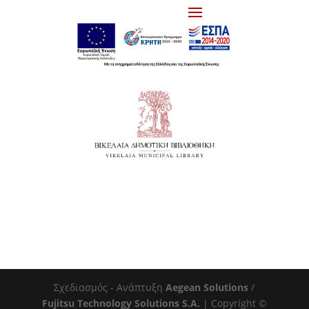
Σχεδιασμός - Ανάπτυξη
Aegean Solutions
/
Fujitsu Technology Solutions S.A.
| Copyright ©