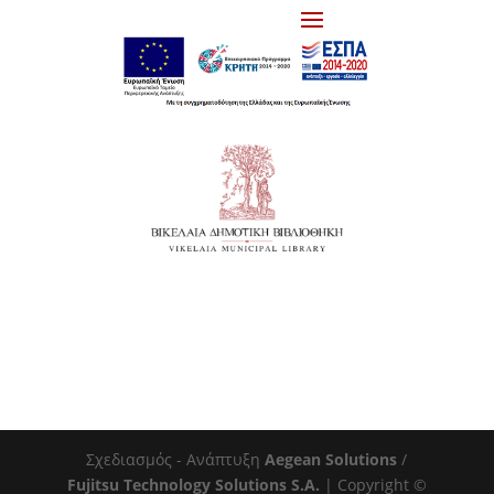
Σχεδιασμός - Ανάπτυξη
Aegean Solutions
/
Fujitsu Technology Solutions S.A.
| Copyright ©