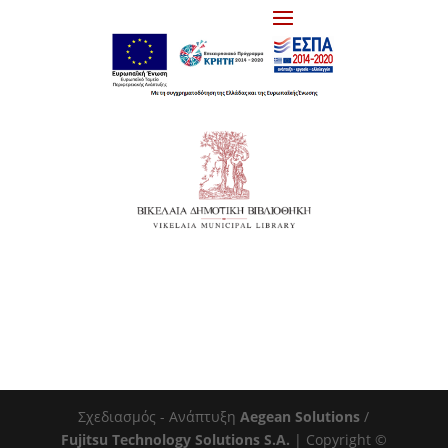
Σχεδιασμός - Ανάπτυξη
Aegean Solutions
/
Fujitsu Technology Solutions S.A.
| Copyright ©