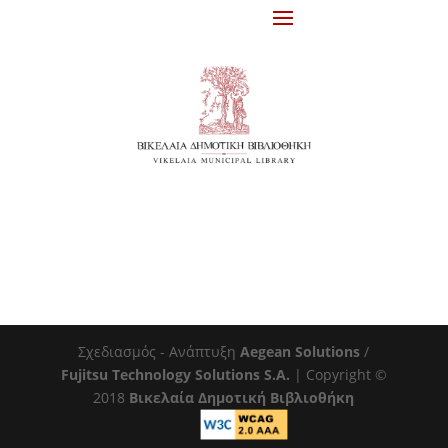
Σχεδιασμός - Ανάπτυξη
Aegean Solutions
/
Fujitsu Technology Solutions S.A.
| Copyright ©
2018
Βικελαία Δημοτική Βιβλιοθήκη