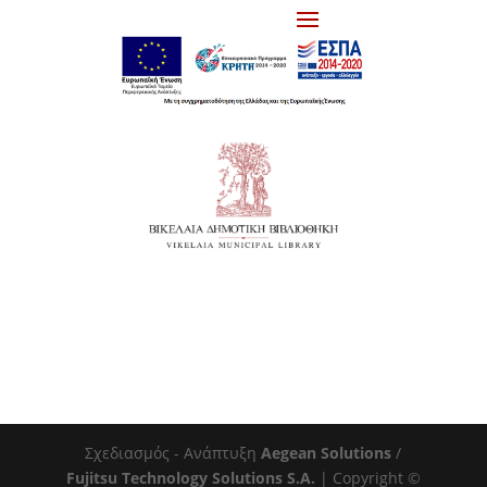
Σχεδιασμός - Ανάπτυξη
Aegean Solutions
/
Fujitsu Technology Solutions S.A.
| Copyright ©