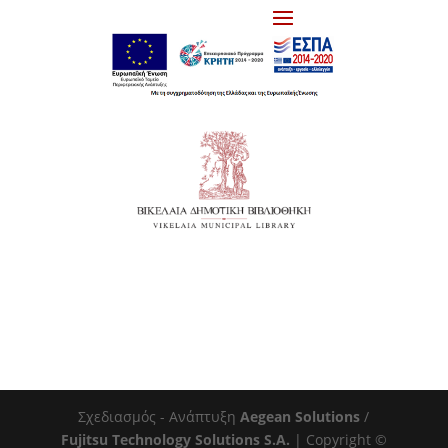
Σχεδιασμός - Ανάπτυξη
Aegean Solutions
/
Fujitsu Technology Solutions S.A.
| Copyright ©