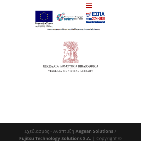
Σχεδιασμός - Ανάπτυξη
Aegean Solutions
/
Fujitsu Technology Solutions S.A.
| Copyright ©